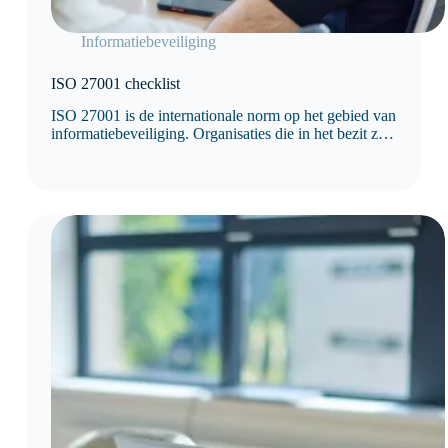
Informatiebeveiliging
ISO 27001 checklist
ISO 27001 is de internationale norm op het gebied van
informatiebeveiliging. Organisaties die in het bezit zijn
van een ISO 27001 certificering tonen aan dat hun
processen voldoen aan de internationale norm en
zetten zich voortdurend in voor continue verbetering.
Dit met als doel: het waarborgen van de veiligheid van
gevoelige gegevens. Met onze ISO 27001 checklist zie
je in één oogopslag aan welke eisen je al voldoet en
wat nog moet gebeuren.