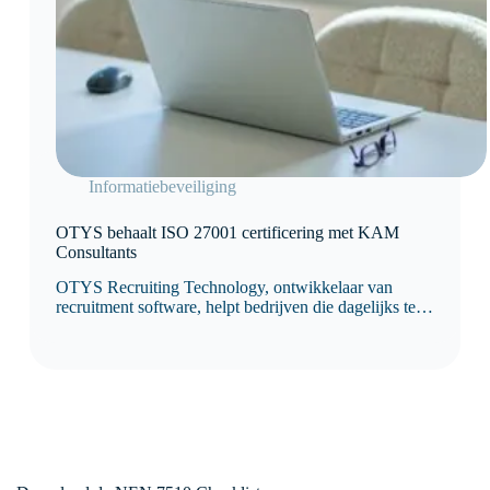
Informatiebeveiliging
OTYS behaalt ISO 27001 certificering met KAM
Consultants
OTYS Recruiting Technology, ontwikkelaar van
recruitment software, helpt bedrijven die dagelijks te
maken hebben met een groot aantal vacatures en
sollicitanten. Hun software zorgt ervoor dat het
recruitmentproces gestructureerd en efficiënt verloopt,
terwijl het ook rekening houdt met de persoonlijke
kant van solliciteren voor kandidaten.