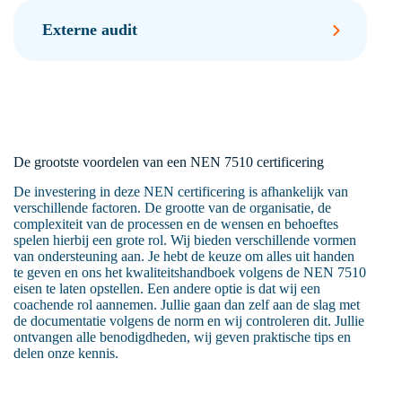
conformiteit getoetst en alle normonderdelen
Externe audit
Niet alleen het uitvoeren van de interne audit is
komen aan bod. Bij een interne audit is het
een verplicht onderdeel, dit geld ook voor het
belangrijk dat de objectiviteit gewaarborgd
uitvoeren van een directiebeoordeling. Er wordt
wordt
gekeken wat de directie vindt van de effectiviteit
Na hard werken aan een goed
van het informatiebeveiligingssysteem en met
informatiebeveiligingssysteem, is het tijd voor
een kritische blik wordt er naar de voortgang
de externe audit. Het systeem wordt getoetst
van de doelstellingen gekeken.
door een externe auditor van een certificeerde
instantie. Voldoe jij aan alle aspecten die in de
De grootste voordelen van een NEN 7510 certificering
volgende alinea worden besproken? Dan ben je
helemaal klaar om je certificaat met succes te
De investering in deze NEN certificering is afhankelijk van
behalen!
verschillende factoren. De grootte van de organisatie, de
complexiteit van de processen en de wensen en behoeftes
spelen hierbij een grote rol. Wij bieden verschillende vormen
van ondersteuning aan. Je hebt de keuze om alles uit handen
te geven en ons het kwaliteitshandboek volgens de NEN 7510
eisen te laten opstellen. Een andere optie is dat wij een
coachende rol aannemen. Jullie gaan dan zelf aan de slag met
de documentatie volgens de norm en wij controleren dit. Jullie
ontvangen alle benodigdheden, wij geven praktische tips en
delen onze kennis.