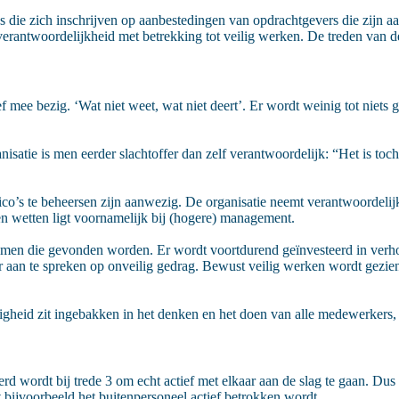
ties die zich inschrijven op aanbestedingen van opdrachtgevers die zijn
 verantwoordelijkheid met betrekking tot veilig werken. De treden van de
mee bezig. ‘Wat niet weet, wat niet deert’. Er wordt weinig tot niets g
isatie is men eerder slachtoffer dan zelf verantwoordelijk: “Het is toch
co’s te beheersen zijn aanwezig. De organisatie neemt verantwoordelij
en wetten ligt voornamelijk bij (hogere) management.
blemen die gevonden worden. Er wordt voortdurend geïnvesteerd in verh
aan te spreken op onveilig gedrag. Bewust veilig werken wordt gezien
iligheid zit ingebakken in het denken en het doen van alle medewerkers,
d wordt bij trede 3 om echt actief met elkaar aan de slag te gaan. Dus n
ijvoorbeeld het buitenpersoneel actief betrokken wordt.