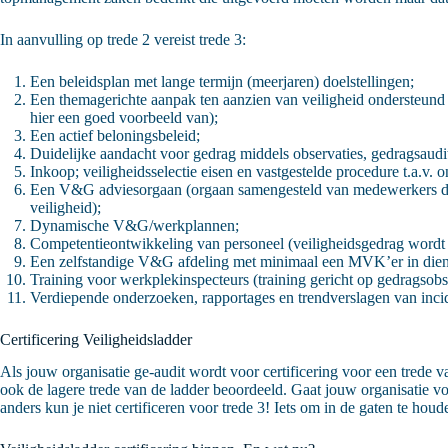
In aanvulling op trede 2 vereist trede 3:
Een beleidsplan met lange termijn (meerjaren) doelstellingen;
Een themagerichte aanpak ten aanzien van veiligheid ondersteund 
hier een goed voorbeeld van);
Een actief beloningsbeleid;
Duidelijke aandacht voor gedrag middels observaties, gedragsaudi
Inkoop; veiligheidsselectie eisen en vastgestelde procedure t.a.v. 
Een V&G adviesorgaan (orgaan samengesteld van medewerkers door 
veiligheid);
Dynamische V&G/werkplannen;
Competentieontwikkeling van personeel (veiligheidsgedrag wordt
Een zelfstandige V&G afdeling met minimaal een MVK’er in diens
Training voor werkplekinspecteurs (training gericht op gedragsobs
Verdiepende onderzoeken, rapportages en trendverslagen van inci
Certificering Veiligheidsladder
Als jouw organisatie ge-audit wordt voor certificering voor een trede va
ook de lagere trede van de ladder beoordeeld. Gaat jouw organisatie 
anders kun je niet certificeren voor trede 3! Iets om in de gaten te houd