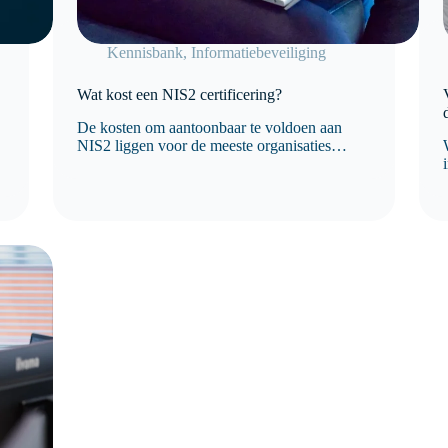
Kennisbank
,
Informatiebeveiliging
Wat kost een NIS2 certificering?
De kosten om aantoonbaar te voldoen aan
NIS2 liggen voor de meeste organisaties
tussen de € 5.000 en € 50.000 of meer,
afhankelijk van de omvang van de organisatie,
de huidige volwassenheid van
informatiebeveiliging en de benodigde
maatregelen. Organisaties die…