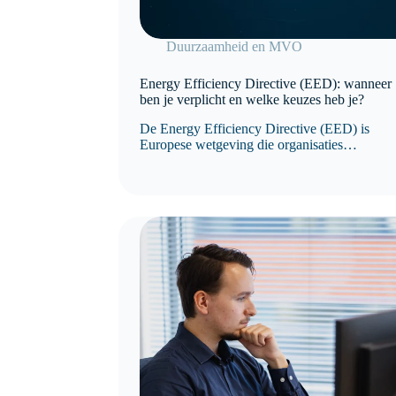
Duurzaamheid en MVO
Energy Efficiency Directive (EED): wanneer
ben je verplicht en welke keuzes heb je?
De Energy Efficiency Directive (EED) is
Europese wetgeving die organisaties
stimuleert om energie efficiënter te gebruiken
en hun energieverbruik structureel te
verbeteren. Sinds de herziening van de
richtlijn is niet langer het aantal medewerkers,
maar het jaarlijkse energieverbruik bepalend
voor de verplichtingen.