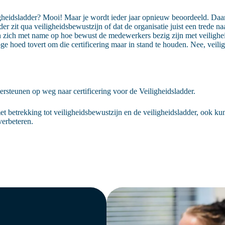
ligheidsladder? Mooi! Maar je wordt ieder jaar opnieuw beoordeeld. Daa
er zit qua veiligheidsbewustzijn of dat de organisatie juist een trede na
n zich met name op hoe bewust de medewerkers bezig zijn met veilighe
hoge hoed tovert om die certificering maar in stand te houden. Nee, veil
steunen op weg naar certificering voor de Veiligheidsladder.
t betrekking tot veiligheidsbewustzijn en de veiligheidsladder, ook k
verbeteren.