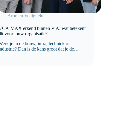
Arbo en Veiligheid
VCA-MAX erkend binnen ViA: wat betekent
dit voor jouw organisatie?
Werk je in de bouw, infra, techniek of
industrie? Dan is de kans groot dat je de
afgelopen jaren steeds vaker bent
geconfronteerd met eisen rondom
veiligheidscultuur. Opdrachtgevers kijken
namelijk niet meer alleen naar procedures en
certificaten. Ze willen ook…