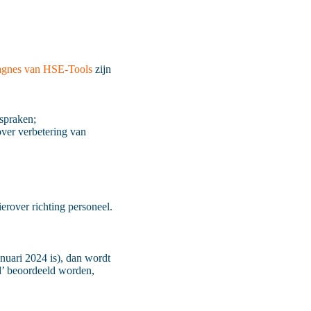
agnes van HSE-Tools
zijn
fspraken;
ver verbetering van
rover richting personeel.
anuari 2024 is), dan wordt
d’ beoordeeld worden,