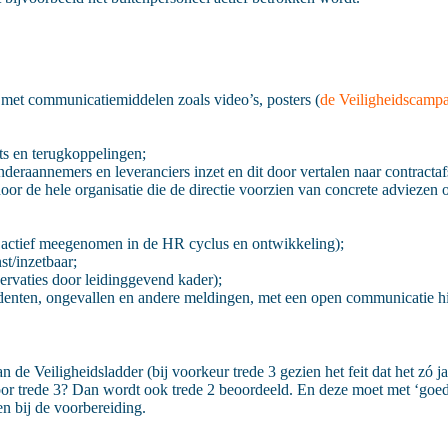
met communicatiemiddelen zoals video’s, posters (
de Veiligheidscamp
ts en terugkoppelingen;
onderaannemers en leveranciers inzet en dit door vertalen naar contracta
de hele organisatie die de directie voorzien van concrete adviezen o
 actief meegenomen in de HR cyclus en ontwikkeling);
t/inzetbaar;
ervaties door leidinggevend kader);
denten, ongevallen en andere meldingen, met een open communicatie hie
n de Veiligheidsladder (bij voorkeur trede 3 gezien het feit dat het zó j
voor trede 3? Dan wordt ook trede 2 beoordeeld. En deze moet met ‘goe
en bij de voorbereiding.