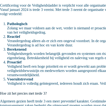
Certificering voor de Veiligheidsladder is verplicht voor alle organisa
Vanaf januari 2024 is trede 3 vereist. Met trede 3 neemt de organisatie
volgt verdeeld:
Pathologisch
Zolang we maar voldoen aan de wet, verder is niemand er proactief 
van het veiligheidsgedrag.
Reactief
Verandergedrag alleen als er zich een ongeval voordoet. In de organ
Verandergedrag is ad hoc en van korte duur.
Berekenend
Veiligheidsregels worden belangrijk gevonden en systemen om risi
eigenbelang. Betrokkenheid bij veiligheid en naleving van regels 
Proactief
Veiligheid heeft een hoge prioriteit en er wordt gewerkt aan pro
veiligheidsbewustzijn en medewerkers worden aangespoord elkaar 
verantwoordelijkheid.
Vooruitstrevend
Veiligheid is volledig geïntegreerd, iedereen houdt zich eraan. Ve
Hoe zit het precies met trede 3?
Algemeen gezien heeft trede 3 een meer preventief karakter. Gestimuleer
topmanagement zaken bedenkt die uitgevoerd moeten worden maar dat b