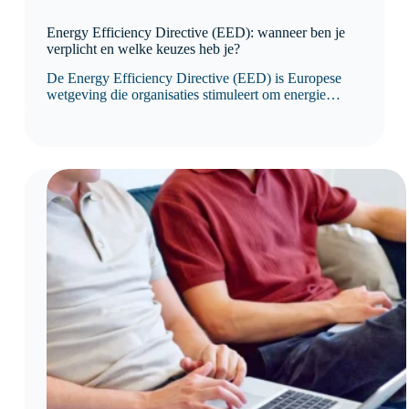
Energy Efficiency Directive (EED): wanneer ben je
verplicht en welke keuzes heb je?
De Energy Efficiency Directive (EED) is Europese
wetgeving die organisaties stimuleert om energie
efficiënter te gebruiken en hun energieverbruik
structureel te verbeteren. Sinds de herziening van de
richtlijn is niet langer het aantal medewerkers, maar het
jaarlijkse energieverbruik bepalend voor de
verplichtingen.