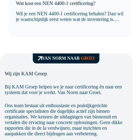
Wat kost een NEN 4400-1 certificering?
Wil je een NEN 4400-1 certificering behalen? Dan wil
je waarschijnlijk eerst weten wat de investering is.
Logisch, want je wilt vooraf duidelijkheid over de
kosten, de doorlooptijd en wat er nodig is om
succesvol te certificeren. De kosten van…
VAN NORM NAAR
GROEI
Wij zijn KAM Groep
Bij KAM Groep helpen we je naar certificering én naar een
systeem dat voor je werkt. Van Norm naar Groei.
Ons team bestaat uit enthousiaste en praktijkgerichte
certificatie specialisten die dagelijks actief zijn binnen
organisaties. We kennen de uitdagingen van binnenuit en
vertalen die ervaring naar concrete oplossingen. Geen dikke
rapporten die in de la verdwijnen, maar inzichten en
aanpakken die direct bijdragen aan verbetering.