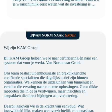
je waarschijnlijk eerst weten wat de investering is.
Logisch, want je wilt vooraf duidelijkheid over de
kosten, de doorlooptijd en wat er nodig is om
succesvol te certificeren. De kosten van…
VAN NORM NAAR
GROEI
Wij zijn KAM Groep
Bij KAM Groep helpen we je naar certificering én naar een
systeem dat voor je werkt. Van Norm naar Groei.
Ons team bestaat uit enthousiaste en praktijkgerichte
certificatie specialisten die dagelijks actief zijn binnen
organisaties. We kennen de uitdagingen van binnenuit en
vertalen die ervaring naar concrete oplossingen. Geen dikke
rapporten die in de la verdwijnen, maar inzichten en
aanpakken die direct bijdragen aan verbetering.
Daarbij geloven we in de kracht van eenvoud. Wat
ingewikkeld lijkt, maken we overzichtelijk en toepasbaar.