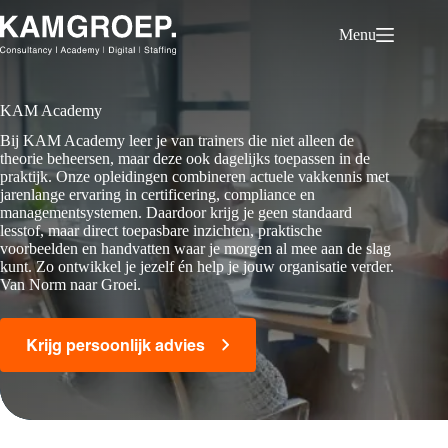
Ga
naar
Menu
de
inhoud
KAM Academy
Bij KAM Academy leer je van trainers die niet alleen de
theorie beheersen, maar deze ook dagelijks toepassen in de
praktijk. Onze opleidingen combineren actuele vakkennis met
jarenlange ervaring in certificering, compliance en
managementsystemen. Daardoor krijg je geen standaard
lesstof, maar direct toepasbare inzichten, praktische
voorbeelden en handvatten waar je morgen al mee aan de slag
kunt. Zo ontwikkel je jezelf én help je jouw organisatie verder.
Van Norm naar Groei.
Krijg persoonlijk advies