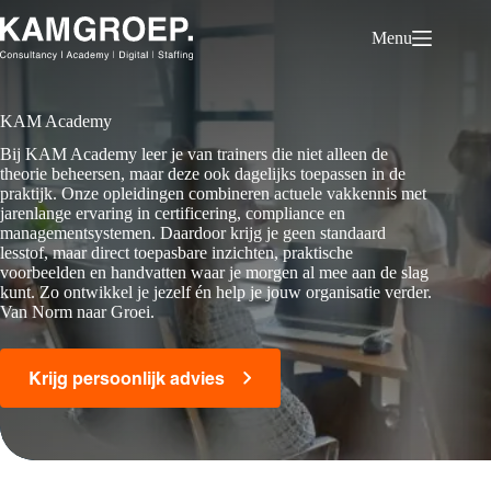
Ga
naar
Menu
de
inhoud
KAM Academy
Bij KAM Academy leer je van trainers die niet alleen de
theorie beheersen, maar deze ook dagelijks toepassen in de
praktijk. Onze opleidingen combineren actuele vakkennis met
jarenlange ervaring in certificering, compliance en
managementsystemen. Daardoor krijg je geen standaard
lesstof, maar direct toepasbare inzichten, praktische
voorbeelden en handvatten waar je morgen al mee aan de slag
kunt. Zo ontwikkel je jezelf én help je jouw organisatie verder.
Van Norm naar Groei.
Krijg persoonlijk advies