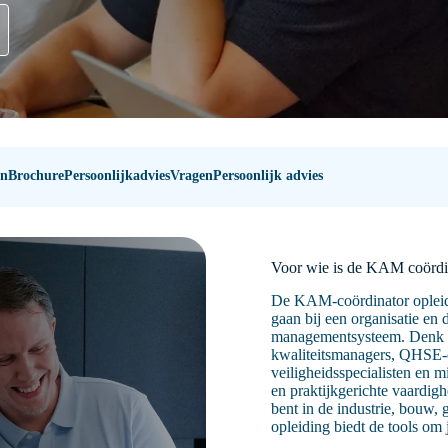
en
Brochure
Persoonlijkadvies
Vragen
Persoonlijk advies
Voor wie is de KAM coördi
De KAM-coördinator opleidin
gaan bij een organisatie en 
managementsysteem. Denk 
kwaliteitsmanagers, QHSE-co
veiligheidsspecialisten en m
en praktijkgerichte vaardi
bent in de industrie, bouw,
opleiding biedt de tools om 