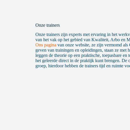
De cultuur in jouw organisatie
Dag 10: Interne auditvaardigheden
Inzicht in invloed Intervisie & jouw eigen c
De toegevoegde waarde van auditen
Het voorbereiden en uitvoeren van audits
De cultuur in jouw organisatie
Onze trainers
Inzicht in invloed Intervisie & jouw eigen c
Onze trainers zijn experts met ervaring in het werkve
van het vak op het gebied van Kwaliteit, Arbo en M
Ons pagina
van onze website, ze zijn vermomd als Ce
geven van trainingen en opleidingen, staan ze met
leggen de theorie op een praktische, toepasbare en t
het geleerde direct in de praktijk kunt brengen. De 
groep, hierdoor hebben de trainers tijd en ruimte vo