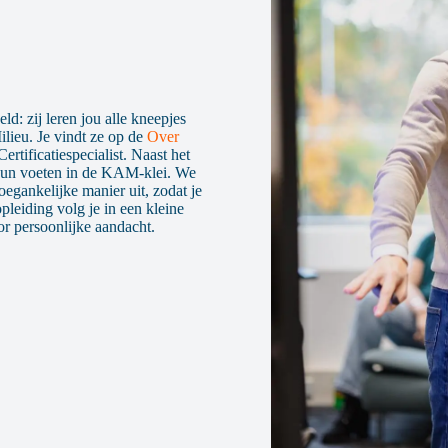
asus
asus
ld: zij leren jou alle kneepjes
ilieu. Je vindt ze op de
Over
rtificatiespecialist. Naast het
 hun voeten in de KAM-klei. We
oegankelijke manier uit, zodat je
opleiding volg je in een kleine
or persoonlijke aandacht.