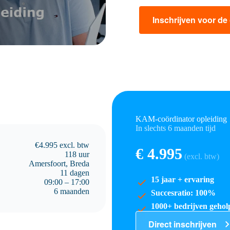
Inschrijven voor de
KAM-coördinator opleiding
In slechts 6 maanden tijd
€4.995 excl. btw
€ 4.995
118 uur
(excl. btw)
Amersfoort, Breda
11 dagen
15 jaar + ervaring
09:00 – 17:00
6 maanden
Succesratio: 100%
1000+ bedrijven gehol
Direct inschrijven