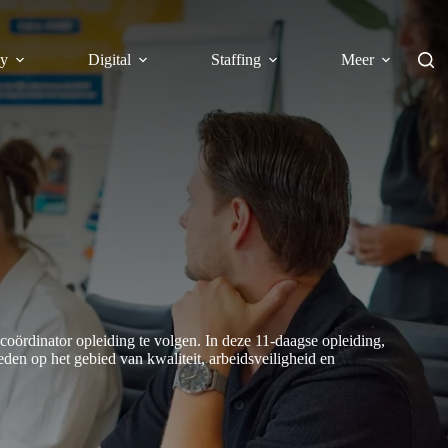
y
Digital
Staffing
Meer
coördinator opleiding te volgen. In deze 11-daagse opleiding,
heden op het gebied van kwaliteit, arbeidsveiligheid en