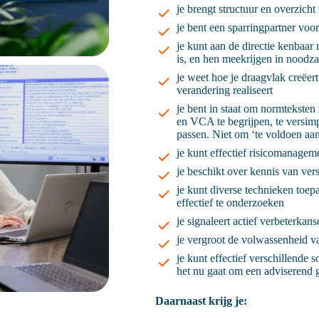
je brengt structuur en overzic
je bent een sparringpartner voor
je kunt aan de directie kenba
is, en hen meekrijgen in noodzak
je weet hoe je draagvlak creëert
verandering realiseert
je bent in staat om normtekst
en VCA te begrijpen, te versimp
passen. Niet om ‘te voldoen aan
je kunt effectief risicomanagem
je beschikt over kennis van ver
je kunt diverse technieken toe
effectief te onderzoeken
je signaleert actief verbeterka
je vergroot de volwassenheid v
je kunt effectief verschillende 
het nu gaat om een adviserend g
Daarnaast krijg je: