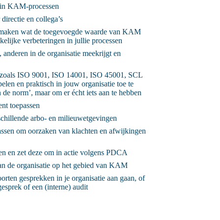
ht in KAM-processen
 directie en collega’s
ar maken wat de toegevoegde waarde van KAM
elijke verbeteringen in jullie processen
, anderen in de organisatie meekrijgt en
en zoals ISO 9001, ISO 14001, ISO 45001, SCL
elen en praktisch in jouw organisatie toe te
 de norm’, maar om er écht iets aan te hebben
ent toepassen
schillende arbo- en milieuwetgevingen
passen om oorzaken van klachten en afwijkingen
nsen en zet deze om in actie volgens PDCA
an de organisatie op het gebied van KAM
soorten gesprekken in je organisatie aan gaan, of
esprek of een (interne) audit