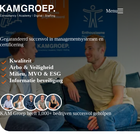
Ga
naar
Menu
de
inhoud
Gegarandeerd succesvol in managementsystemen en
certificering
Kwaliteit
Arbo & Veiligheid
Milieu, MVO & ESG
Informatie beveiliging
KAM Groep heeft 1,000+ bedrijven succesvol geholpen