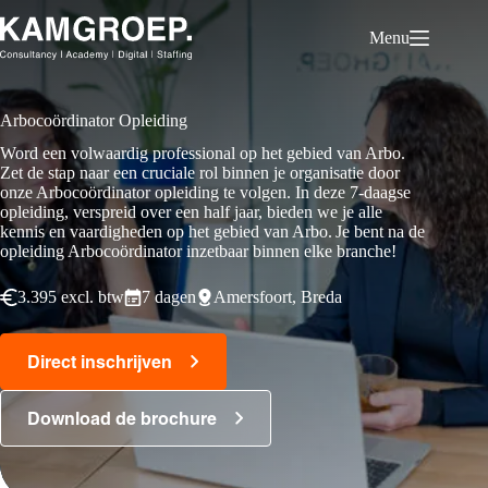
Ga
naar
Menu
de
inhoud
Arbocoördinator Opleiding
Word een volwaardig professional op het gebied van Arbo.
Zet de stap naar een cruciale rol binnen je organisatie door
onze Arbocoördinator opleiding te volgen. In deze 7-daagse
opleiding, verspreid over een half jaar, bieden we je alle
kennis en vaardigheden op het gebied van Arbo. Je bent na de
opleiding Arbocoördinator inzetbaar binnen elke branche!
3.395 excl. btw
7 dagen
Amersfoort, Breda
Direct inschrijven
Download de brochure