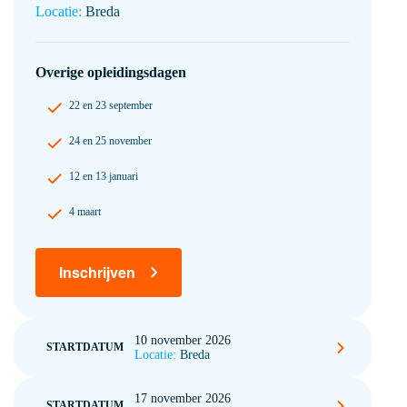
Locatie:
Breda
Overige opleidingsdagen
22 en 23 september
24 en 25 november
12 en 13 januari
4 maart
Inschrijven
10 november 2026
STARTDATUM
Locatie:
Breda
10 november 2026
17 november 2026
STARTDATUM