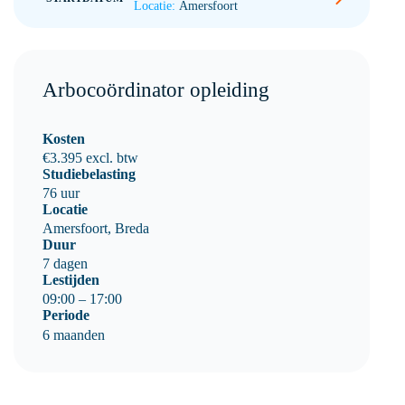
Locatie:
Amersfoort
Locatie:
17 november 2026
Locatie:
Arbocoördinator opleiding
Overige opleidingsdagen
10 en 11 november
Kosten
Overige opleidingsdagen
€3.395 excl. btw
19 en 20 januari
Studiebelasting
17 en 18 november
76 uur
16 en 17 maart
Locatie
26 en 27 januari
Amersfoort, Breda
6 mei
Duur
23 en 24 maart
7 dagen
Lestijden
Inschrijven
13 mei
09:00 – 17:00
Periode
6 maanden
Inschrijven