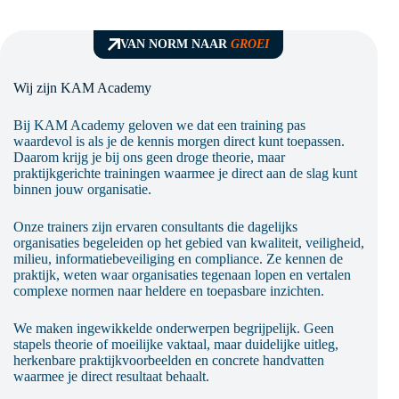
en inzet voor uitmuntendheid in je vakgebied.
Daarnaast ontvang je ook het certificaat
preventiemedewerker.
VAN NORM NAAR
GROEI
Wij zijn KAM Academy
Bij KAM Academy geloven we dat een training pas
waardevol is als je de kennis morgen direct kunt toepassen.
Daarom krijg je bij ons geen droge theorie, maar
praktijkgerichte trainingen waarmee je direct aan de slag kunt
binnen jouw organisatie.
Onze trainers zijn ervaren consultants die dagelijks
organisaties begeleiden op het gebied van kwaliteit, veiligheid,
milieu, informatiebeveiliging en compliance. Ze kennen de
praktijk, weten waar organisaties tegenaan lopen en vertalen
complexe normen naar heldere en toepasbare inzichten.
We maken ingewikkelde onderwerpen begrijpelijk. Geen
stapels theorie of moeilijke vaktaal, maar duidelijke uitleg,
herkenbare praktijkvoorbeelden en concrete handvatten
waarmee je direct resultaat behaalt.