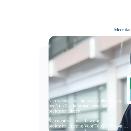
Meer dan
Van weinig structuur naar volledige grip:
hoe TopTaal informatiebeveiliging
professionaliseert
Van noodzaak naar bewuste
professionalisering Voor TopTaal begon het