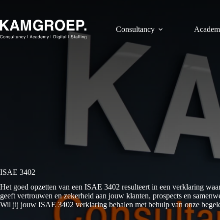
Ga
naar
de
Consultancy
Academ
inhoud
ISAE 3402
Het goed opzetten van een ISAE 3402 resulteert in een verklaring waar
geeft vertrouwen en zekerheid aan jouw klanten, prospects en samenwe
Wil jij jouw ISAE 3402 verklaring behalen met behulp van onze begel