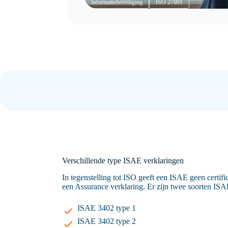
traject richting ISO 27001 als een logische
Informatiebeveiliging
ISO 27001
stap in de verdere professionalisering van
de organisatie. Wat eerst nog geen
afgebakend project was, groeide al snel uit
tot een duidelijke ambitie:
informatiebeveiliging…
Verschillende type ISAE verklaringen
In tegenstelling tot ISO geeft een ISAE geen certifi
een Assurance verklaring. Er zijn twee soorten IS
ISAE 3402 type 1
ISAE 3402 type 2