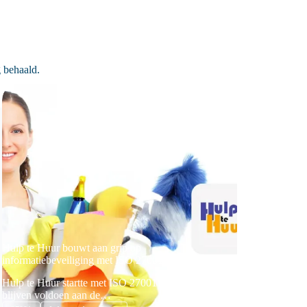
 behaald.
Hulp te Huur bouwt aan grip op
informatiebeveiliging met ISO 27001
Hulp te Huur startte met ISO 27001 om te
blijven voldoen aan de