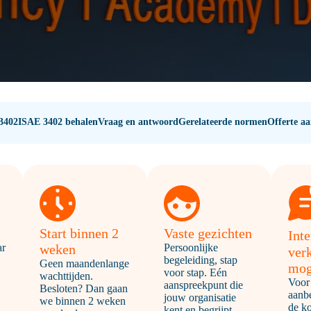
3402
ISAE 3402 behalen
Vraag en antwoord
Gerelateerde normen
Offerte a
Start binnen 2
Vaste gezichten
Int
ar
weken
Persoonlijke
ver
begeleiding, stap
Geen maandenlange
mog
voor stap. Eén
wachttijden.
Voor
aanspreekpunt die
Besloten? Dan gaan
aanb
jouw organisatie
we binnen 2 weken
de ko
kent en begrijpt.