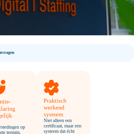
anvragen
Praktisch
entie-
werkend
klaring
systeem
elijk
Niet alleen een
certificaat, maar een
estedingen op
systeem dat écht
rte termijn.