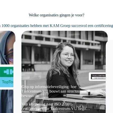
Welke organisaties gingen je voor?
 1000 organisaties hebben met KAM Groep succesvol een certificering
Grip op informatiebeveiliging: hoe
Taalcentrum-VU bouwt aan structuur en
bewustzijn
Van klantvraag naar ISO 27001-
certificering Voor Taalcentrum-VU begon