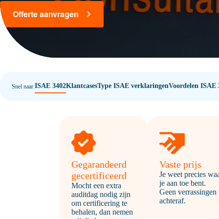
Offerte aanvragen
ISAE 3402
Klantcases
Type ISAE verklaringen
Voordelen ISAE 
Snel naar:
Gegarandeerd
Vaste prijs
gecertificeerd
Je weet precies wa
je aan toe bent.
Mocht een extra
Geen verrassingen
auditdag nodig zijn
achteraf.
om certificering te
behalen, dan nemen