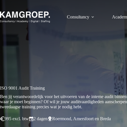
Ga
naar
de
Consultancy
Academ
inhoud
ISO 9001 Audit Training
Ben jij verantwoordelijk voor het uitvoeren van de interne audit binn
waar je moet beginnen? Of wil je jouw auditvaardigheden aanscherpen o
tweedaagse training precies wat je nodig hebt.
995 excl. btw
2 dagen
Roermond, Amersfoort en Breda