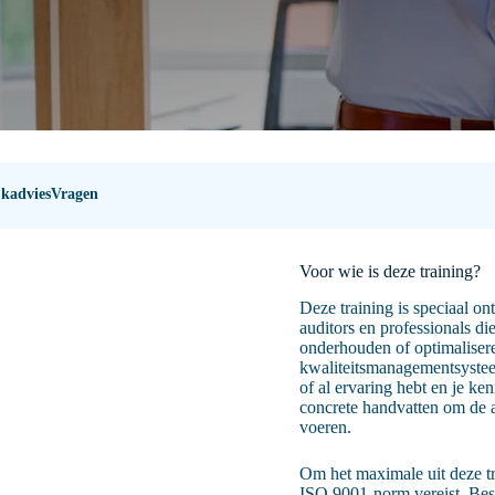
jkadvies
Vragen
Voor wie is deze training?
Deze training is speciaal on
auditors en professionals di
onderhouden of optimaliser
kwaliteitsmanagementsysteem
of al ervaring hebt en je ken
concrete handvatten om de au
voeren.
Om het maximale uit deze tr
ISO 9001-norm vereist. Bes