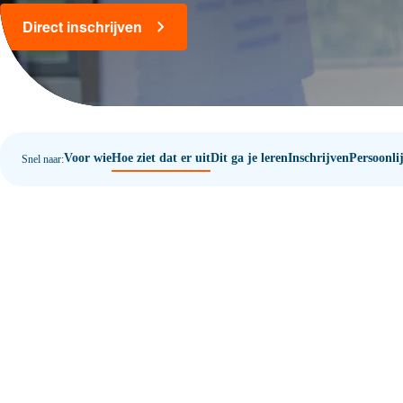
Direct inschrijven
Voor wie
Hoe ziet dat er uit
Dit ga je leren
Inschrijven
Persoonli
Snel naar: