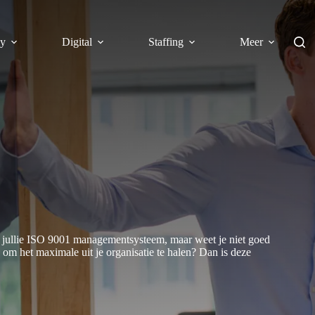
y
Digital
Staffing
Meer
en jullie ISO 9001 managementsysteem, maar weet je niet goed
m het maximale uit je organisatie te halen? Dan is deze