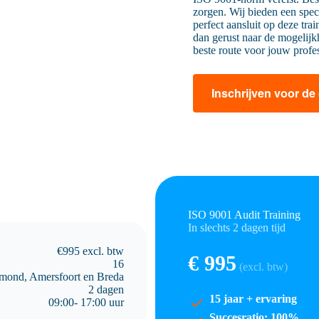
zorgen. Wij bieden een spe
perfect aansluit op deze tra
dan gerust naar de mogelij
beste route voor jouw profe
Inschrijven voor de
ISO 9001 Audit Training
In slechts 2 dagen tijd
€995 excl. btw
€ 995
16
(excl. btw)
mond, Amersfoort en Breda
2 dagen
15 jaar + ervaring
09:00- 17:00 uur
Succesratio: 100%