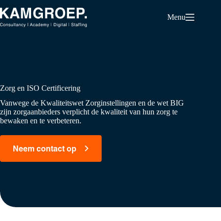
Ga
naar
Menu
de
inhoud
Zorg en ISO Certificering
Vanwege de Kwaliteitswet Zorginstellingen en de wet BIG
zijn zorgaanbieders verplicht de kwaliteit van hun zorg te
bewaken en te verbeteren.
Neem contact op