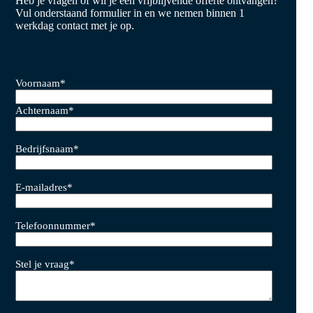
Heb je vragen of wil je een vrijblijvende offerte ontvangen?
Vul onderstaand formulier in en we nemen binnen 1
werkdag contact met je op.
Voornaam
*
Achternaam
*
Bedrijfsnaam
*
E-mailadres
*
Telefoonnummer
*
Stel je vraag
*