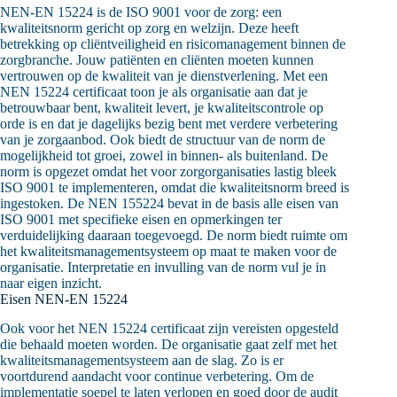
NEN-EN 15224 is de ISO 9001 voor de zorg: een
kwaliteitsnorm gericht op zorg en welzijn. Deze heeft
betrekking op cliëntveiligheid en risicomanagement binnen de
zorgbranche. Jouw patiënten en cliënten moeten kunnen
vertrouwen op de kwaliteit van je dienstverlening. Met een
NEN 15224 certificaat toon je als organisatie aan dat je
betrouwbaar bent, kwaliteit levert, je kwaliteitscontrole op
orde is en dat je dagelijks bezig bent met verdere verbetering
van je zorgaanbod. Ook biedt de structuur van de norm de
mogelijkheid tot groei, zowel in binnen- als buitenland. De
norm is opgezet omdat het voor zorgorganisaties lastig bleek
ISO 9001 te implementeren, omdat die kwaliteitsnorm breed is
ingestoken. De NEN 155224 bevat in de basis alle eisen van
ISO 9001 met specifieke eisen en opmerkingen ter
verduidelijking daaraan toegevoegd. De norm biedt ruimte om
het kwaliteitsmanagementsysteem op maat te maken voor de
organisatie. Interpretatie en invulling van de norm vul je in
naar eigen inzicht.
Eisen NEN-EN 15224
Ook voor het NEN 15224 certificaat zijn vereisten opgesteld
die behaald moeten worden. De organisatie gaat zelf met het
kwaliteitsmanagementsysteem aan de slag. Zo is er
voortdurend aandacht voor continue verbetering. Om de
implementatie soepel te laten verlopen en goed door de audit