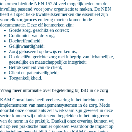
te komen biedt de NEN 15224 veel mogelijkheden om de
invulling passend voor jouw organisatie te maken. De NEN
heeft elf specifieke kwaliteitskenmerken die essentieel zijn
voor elk zorgproces en terug moeten komen in de
documentatie. Deze elf kenmerken zijn:
Goede zorg, geschikt en correct;
Continuïteit van de zorg;
Doeltreffendheid;
Gelijkwaardigheid;
Zorg gebaseerd op bewijs en kennis;
Op de cliënt gerichte zorg met inbegrip van lichamelijke,
geestelijke en maatschappelijke integriteit;
Betrokkenheid van de cliënt;
Client en patientveiligheid;
Toegankelijkheid.
Vraag meer informatie over begeleiding bij ISO in de zorg
KAM Consultants heeft veel ervaring in het inrichten en
implementeren van managementsystemen in de zorg. Mede
doordat onze consultants zelf werkzaam zijn geweest in deze
sector kunnen wij u uitstekend begeleiden in het integreren
van de norm in de praktijk. Dankzij onze ervaring kunnen wij
dit op een praktische manier oplossen waardoor de impact op
de instelling beperkt blijft. Tevens kan KAM Consultants u