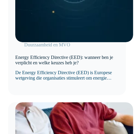
Duurzaamheid en MVO
Energy Efficiency Directive (EED): wanneer ben je
verplicht en welke keuzes heb je?
De Energy Efficiency Directive (EED) is Europese
wetgeving die organisaties stimuleert om energie
efficiënter te gebruiken en hun energieverbruik
structureel te verbeteren. Sinds de herziening van de
richtlijn is niet langer het aantal medewerkers, maar het
jaarlijkse energieverbruik bepalend voor de
verplichtingen.