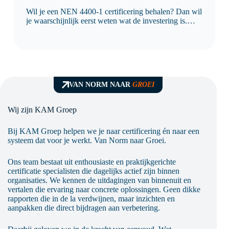
Wil je een NEN 4400-1 certificering behalen? Dan wil
je waarschijnlijk eerst weten wat de investering is.
Logisch, want je wilt vooraf duidelijkheid over de
kosten, de doorlooptijd en wat er nodig is om
succesvol te certificeren. De kosten van…
VAN NORM NAAR
GROEI
Wij zijn KAM Groep
Bij KAM Groep helpen we je naar certificering én naar een
systeem dat voor je werkt. Van Norm naar Groei.
Ons team bestaat uit enthousiaste en praktijkgerichte
certificatie specialisten die dagelijks actief zijn binnen
organisaties. We kennen de uitdagingen van binnenuit en
vertalen die ervaring naar concrete oplossingen. Geen dikke
rapporten die in de la verdwijnen, maar inzichten en
aanpakken die direct bijdragen aan verbetering.