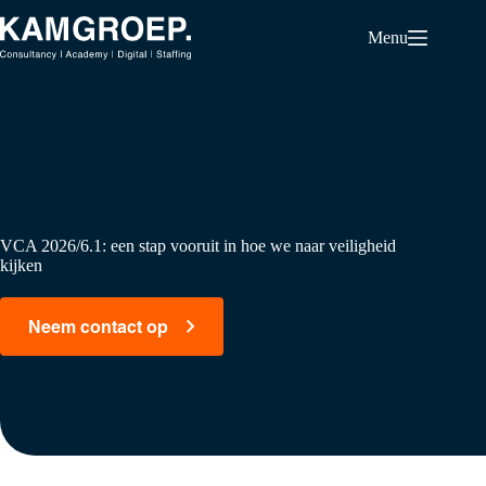
Ga
naar
Menu
de
inhoud
VCA 2026/6.1: een stap vooruit in hoe we naar veiligheid
kijken
Neem contact op