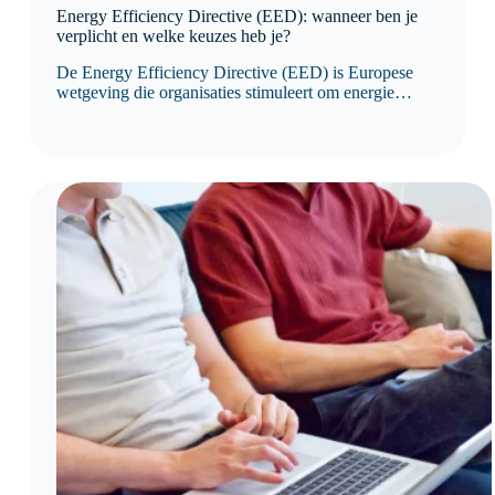
Energy Efficiency Directive (EED): wanneer ben je
verplicht en welke keuzes heb je?
De Energy Efficiency Directive (EED) is Europese
wetgeving die organisaties stimuleert om energie
efficiënter te gebruiken en hun energieverbruik
structureel te verbeteren. Sinds de herziening van de
richtlijn is niet langer het aantal medewerkers, maar het
jaarlijkse energieverbruik bepalend voor de
verplichtingen.