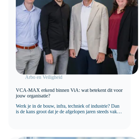
Arbo en Veiligheid
VCA-MAX erkend binnen ViA: wat betekent dit voor
jouw organisatie?
Werk je in de bouw, infra, techniek of industrie? Dan
is de kans groot dat je de afgelopen jaren steeds vaker
bent geconfronteerd met eisen rondom
veiligheidscultuur. Opdrachtgevers kijken namelijk
niet meer alleen naar procedures en certificaten. Ze
willen ook…