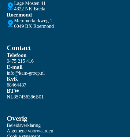
Lage Mosten 41
4822 NK Breda
Roermond
Merumerkerkweg 1
6049 BX Roermond
Contact
Telefoon
0475 215 416
E-mail
info@kam-groep.nl
KvK
68464487
BTW
NL857456386B01
Overig
Beleidsverklaring
Algemene voorwaarden
Cookie statement