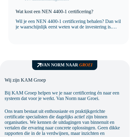
Wat kost een NEN 4400-1 certificering?
Wil je een NEN 4400-1 certificering behalen? Dan wil
je waarschijnlijk eerst weten wat de investering is.
Logisch, want je wilt vooraf duidelijkheid over de
kosten, de doorlooptijd en wat er nodig is om
succesvol te certificeren. De kosten van…
VAN NORM NAAR
GROEI
Wij zijn KAM Groep
Bij KAM Groep helpen we je naar certificering én naar een
systeem dat voor je werkt. Van Norm naar Groei.
Ons team bestaat uit enthousiaste en praktijkgerichte
certificatie specialisten die dagelijks actief zijn binnen
organisaties. We kennen de uitdagingen van binnenuit en
vertalen die ervaring naar concrete oplossingen. Geen dikke
rapporten die in de la verdwijnen, maar inzichten en