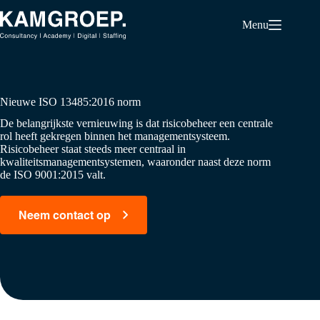
Ga
naar
Menu
de
inhoud
Nieuwe ISO 13485:2016 norm
De belangrijkste vernieuwing is dat risicobeheer een centrale
rol heeft gekregen binnen het managementsysteem.
Risicobeheer staat steeds meer centraal in
kwaliteitsmanagementsystemen, waaronder naast deze norm
de ISO 9001:2015 valt.
Neem contact op