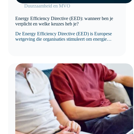
Duurzaamheid en MVO
Energy Efficiency Directive (EED): wanneer ben je
verplicht en welke keuzes heb je?
De Energy Efficiency Directive (EED) is Europese
wetgeving die organisaties stimuleert om energie
efficiënter te gebruiken en hun energieverbruik
structureel te verbeteren. Sinds de herziening van de
richtlijn is niet langer het aantal medewerkers, maar het
jaarlijkse energieverbruik bepalend voor de
verplichtingen.